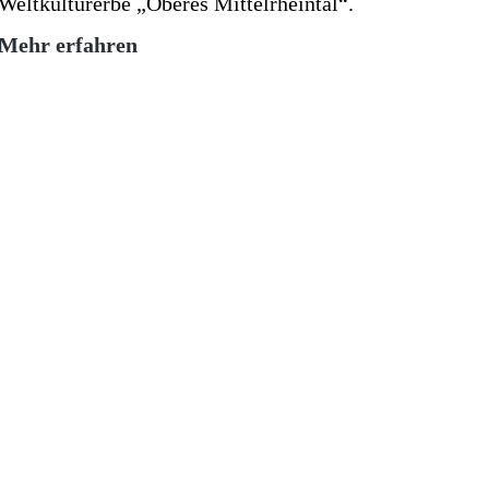
Weltkulturerbe „Oberes Mittelrheintal“.
Rheintastisch
Mehr erfahren
|
Bingen