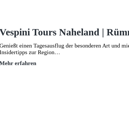
Vespini Tours Naheland | Rü
Genießt einen Tagesausflug der besonderen Art und mie
Insidertipps zur Region…
Vespini
Mehr erfahren
Tours
Naheland
|
Rümmelsheim