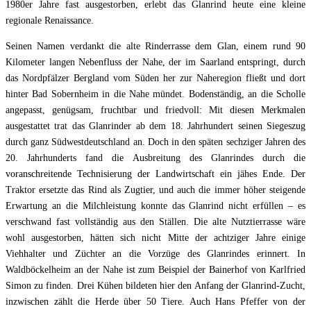
1980er Jahre fast ausgestorben, erlebt das Glanrind heute eine kleine
regionale Renaissance.
Seinen Namen verdankt die alte Rinderrasse dem Glan, einem rund 90
Kilometer langen Nebenfluss der Nahe, der im Saarland entspringt, durch
das Nordpfälzer Bergland vom Süden her zur Naheregion fließt und dort
hinter Bad Sobernheim in die Nahe mündet. Bodenständig, an die Scholle
angepasst, genügsam, fruchtbar und friedvoll: Mit diesen Merkmalen
ausgestattet trat das Glanrinder ab dem 18. Jahrhundert seinen Siegeszug
durch ganz Südwestdeutschland an. Doch in den späten sechziger Jahren des
20. Jahrhunderts fand die Ausbreitung des Glanrindes durch die
voranschreitende Technisierung der Landwirtschaft ein jähes Ende. Der
Traktor ersetzte das Rind als Zugtier, und auch die immer höher steigende
Erwartung an die Milchleistung konnte das Glanrind nicht erfüllen – es
verschwand fast vollständig aus den Ställen. Die alte Nutztierrasse wäre
wohl ausgestorben, hätten sich nicht Mitte der achtziger Jahre einige
Viehhalter und Züchter an die Vorzüge des Glanrindes erinnert. In
Waldböckelheim an der Nahe ist zum Beispiel der Bainerhof von Karlfried
Simon zu finden. Drei Kühen bildeten hier den Anfang der Glanrind-Zucht,
inzwischen zählt die Herde über 50 Tiere. Auch Hans Pfeffer von der