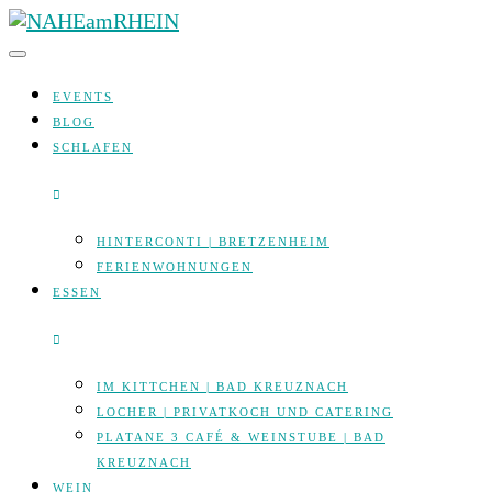
Skip
to
content
EVENTS
BLOG
SCHLAFEN
HINTERCONTI | BRETZENHEIM
FERIENWOHNUNGEN
ESSEN
IM KITTCHEN | BAD KREUZNACH
LOCHER | PRIVATKOCH UND CATERING
PLATANE 3 CAFÉ & WEINSTUBE | BAD
KREUZNACH
WEIN